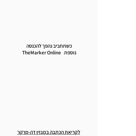
כשתחביב נהפך להכנסה
נוספת
TheMarker Online
-
לקריאת הכתבה במגזין דה-מרקר