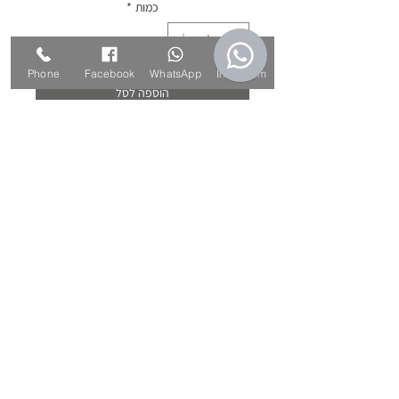
כמות
*
Phone
Facebook
WhatsApp
Instagram
הוספה לסל
לקנייה מהירה
בובת ינשוף צבעונית בגווני ירוק, צהוב,
שמנת, לבן ואדום, סרוגה בעבודת יד
בשני גדלים לבחירה.
גדול: 14×14 ס"מ.
קטן: 11×10 ס"מ.
צמר אקריל, חוט כותנה, עיניים נעוצות
מפלסטיק.
*ייתכנו שינויים קלים בגוונים הנראים
בתמונות.