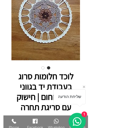
לוכד חלומות סרוג
בעבודת יד בגווני
שמנת וחום | חישוק
שליחת הודעה
עם סריגת תחרה
1
מחיר רגיל
מחיר מבצע
 ‏80.00 ‏₪ 
Phone
Facebook
WhatsApp
Instagram