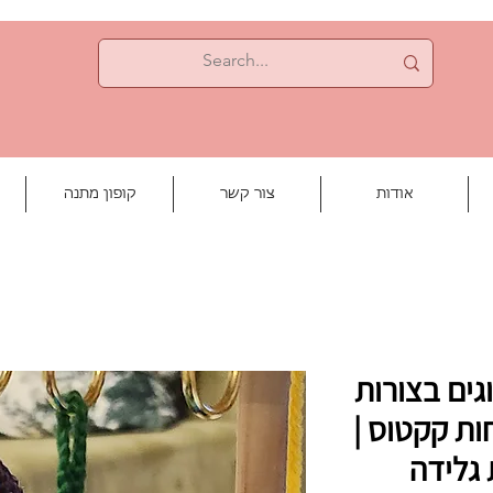
אודות
צור קשר
קופון מתנה
גים בצורות
ות קקטוס |
גלידה