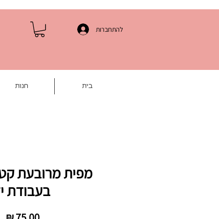
להתחברות
בית
חנות
מפית מרובעת קטנ
בעבודת י
מח