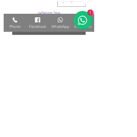
אזל מהמלאי
1
Phone
Facebook
WhatsApp
Instagram
עדכנו אותי כשחוזר למלאי
מפת שולחן סרוגה בעבודת יד בסגנון
וינטג' היא הבחירה המושלמת עבור מי
שמחפש מוצר איכותי, ייחודי ומיוחד
שיוסיף לאווירה בבית וישדר סגנון
נוסטלגי, אך עם טוויסט של מדרג גוונים:
חום בהיר, בז' ושמנת. המפה משדרגת
ומגנה על שולחן הסלון או כל שולחן עגול
בבית.
*** הפריט ייחודי ויחידי במלאי ***
קוטר המפה: כ-54 ס"מ.
חומרים: חוטי כותנה בשלושה גוונים.