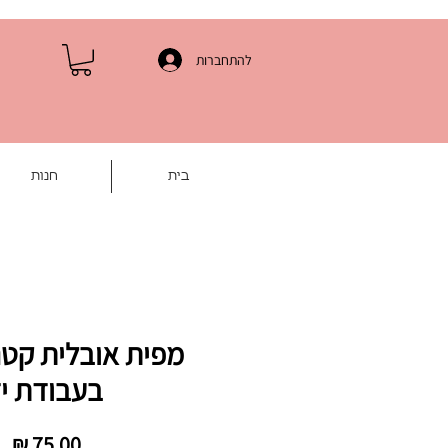
להתחברות
בית
חנות
מפית אובלית קטנ
בעבודת י
מח