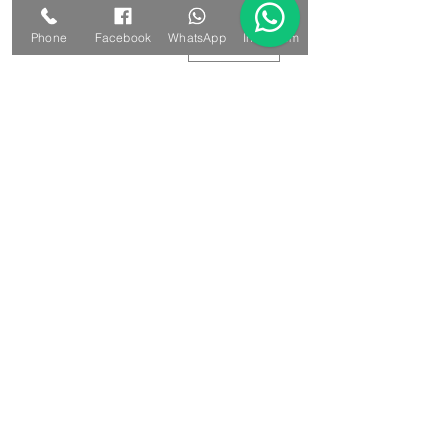
כמות
*
Phone
Facebook
WhatsApp
Instagram
הוספה לסל
לקנייה מהירה
קקטוס עגול קטן בעציץ סרוג בעבודת יד,
קישוט מקסים ומתנה מהלב.
מידות:
קקטוס בינוני: כ- 7×11 ס"מ.
קקטוס קטן: כ- 6×9 ס"מ.
חומרים: חוטי כותנה, מילוי אקרילן.