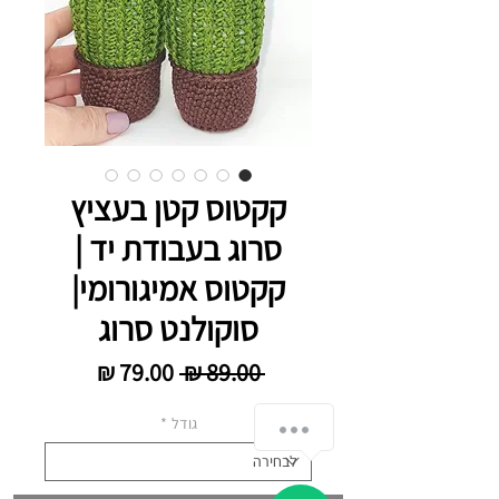
קקטוס קטן בעציץ
סרוג בעבודת יד |
קקטוס אמיגורומי|
סוקולנט סרוג
מחיר רגיל
מחיר מבצע
 ‏89.00 ‏₪ 
שליחת הודעה
גודל
*
1